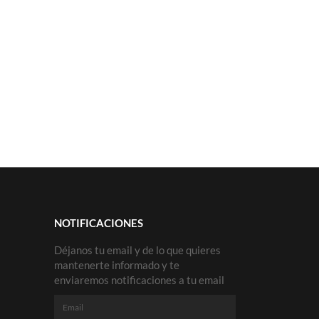
NOTIFICACIONES
Déjanos tu email y de lo que quieres
mantenerte informado y te
enviaremos notificaciones a tu email
Email