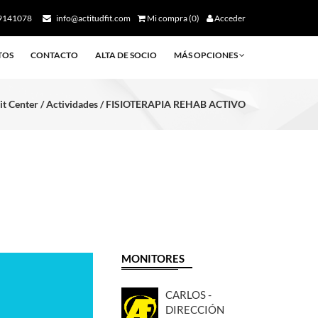
9141078
info@actitudfit.com
Mi compra (0)
Acceder
TOS
CONTACTO
ALTA DE SOCIO
MÁS OPCIONES
it Center / Actividades / FISIOTERAPIA REHAB ACTIVO
MONITORES
CARLOS -
DIRECCIÓN