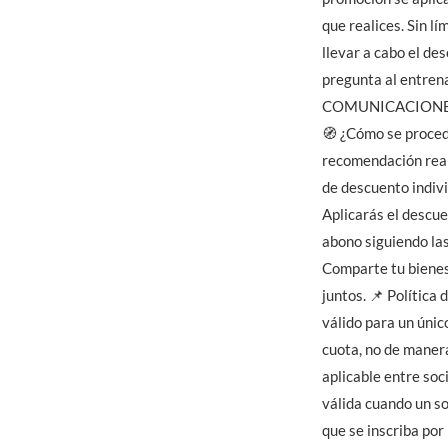
que realices. Sin l
llevar a cabo el de
pregunta al entrena
COMUNICACIONES
🧭 ¿Cómo se procede
recomendación real
de descuento individ
Aplicarás el descu
abono siguiendo las
Comparte tu bienes
juntos. 📌 Política
válido para un único
cuota, no de maner
aplicable entre soc
válida cuando un s
que se inscriba por