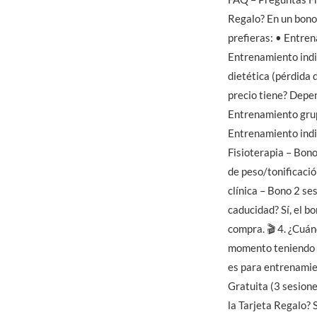
Regalo? En un bono 
prefieras: • Entre
Entrenamiento indiv
dietética (pérdida d
precio tiene? Depen
Entrenamiento grup
Entrenamiento indi
Fisioterapia – Bono
de peso/tonificació
clínica – Bono 2 se
caducidad? Sí, el b
compra. 🎬 4. ¿Cuá
momento teniendo en
es para entrenamie
Gratuita (3 sesion
la Tarjeta Regalo? 