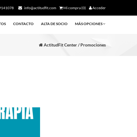
9141078
info@actitudfit.com
Mi compra (0)
Acceder
TOS
CONTACTO
ALTA DE SOCIO
MÁS OPCIONES
ActitudFit Center / Promociones