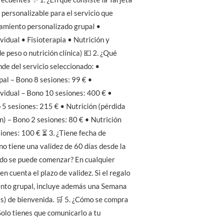
personalizable para el servicio que
namiento personalizado grupal •
idual • Fisioterapia • Nutrición y
e peso o nutrición clínica) 💶 2. ¿Qué
de del servicio seleccionado: •
al – Bono 8 sesiones: 99 € •
vidual – Bono 10 sesiones: 400 € •
 5 sesiones: 215 € • Nutrición (pérdida
n) – Bono 2 sesiones: 80 € • Nutrición
siones: 100 € ⏳ 3. ¿Tiene fecha de
ono tiene una validez de 60 días desde la
ndo se puede comenzar? En cualquier
 cuenta el plazo de validez. Si el regalo
nto grupal, incluye además una Semana
es) de bienvenida. 🛒 5. ¿Cómo se compra
Solo tienes que comunicarlo a tu