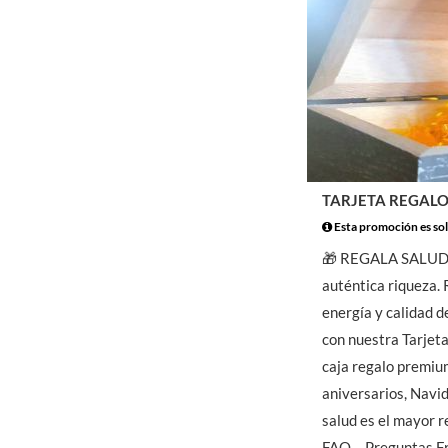
TARJETA REGALO
Esta promoción es sol
🎁 REGALA SALUD,
auténtica riqueza. 
energía y calidad d
con nuestra Tarjet
caja regalo premiu
aniversarios, Navid
salud es el mayor re
FAQ – Preguntas Fr