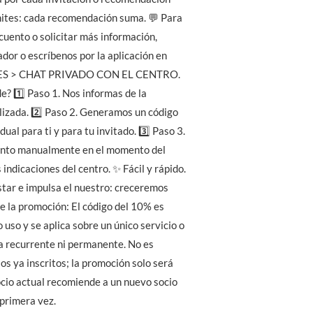
ímites: cada recomendación suma. 💬 Para
scuento o solicitar más información,
dor o escríbenos por la aplicación en
 > CHAT PRIVADO CON EL CENTRO.
? 1️⃣ Paso 1. Nos informas de la
izada. 2️⃣ Paso 2. Generamos un código
ual para ti y para tu invitado. 3️⃣ Paso 3.
ento manualmente en el momento del
 indicaciones del centro. ✨ Fácil y rápido.
tar e impulsa el nuestro: creceremos
 de la promoción: El código del 10% es
 uso y se aplica sobre un único servicio o
a recurrente ni permanente. No es
ios ya inscritos; la promoción solo será
ocio actual recomiende a un nuevo socio
 primera vez.