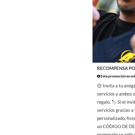
RECOMPENSA PO
Esta promoción es sol
😊 Invita a tu amig
servicios y ambos 
regalo. 🏷️ Si el in
servicios gracias 
personalizado, fisi
un CÓDIGO DE DES
promoción se aplic