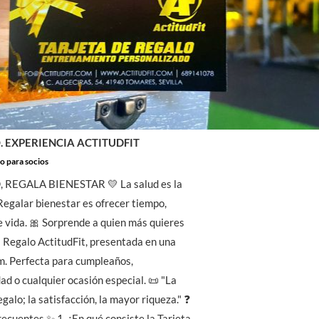
. EXPERIENCIA ACTITUDFIT
o para socios
 REGALA BIENESTAR 💛 La salud es la
Regalar bienestar es ofrecer tiempo,
e vida. 🎀 Sorprende a quien más quieres
a Regalo ActitudFit, presentada en una
m. Perfecta para cumpleaños,
ad o cualquier ocasión especial. 📜 "La
galo; la satisfacción, la mayor riqueza." ❓
ecuentes ✨ 1. ¿En qué consiste la Tarjeta