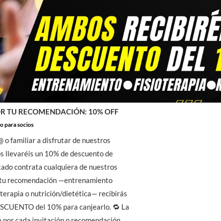
R TU RECOMENDACIÓN: 10% OFF
o para socios
@ o familiar a disfrutar de nuestros
os llevaréis un 10% de descuento de
vitado contrata cualquiera de nuestros
a tu recomendación —entrenamiento
oterapia o nutrición/dietética— recibirás
CUENTO del 10% para canjearlo. 🔁 La
a por cada invitación o recomendación