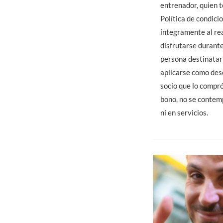
entrenador, quien t
Política de condici
íntegramente al rea
disfrutarse durante
persona destinatari
aplicarse como desc
socio que lo compró
bono, no se contemp
ni en servicios.