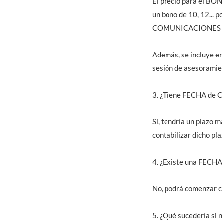
El precio para el BON
un bono de 10, 12..
COMUNICACIONES y t
Además, se incluye 
sesión de asesoramien
3. ¿Tiene FECHA de
Si, tendría un plazo
contabilizar dicho pla
4. ¿Existe una FEC
No, podrá comenzar c
5. ¿Qué sucedería si n