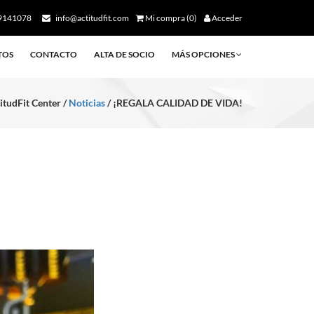
9141078
info@actitudfit.com
Mi compra (0)
Acceder
TOS
CONTACTO
ALTA DE SOCIO
MÁS OPCIONES
itudFit Center /
Noticias
/ ¡REGALA CALIDAD DE VIDA!