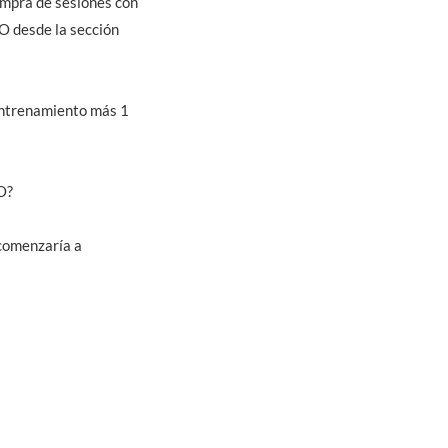
compra de sesiones con
 desde la sección
ntrenamiento más 1
O?
comenzaría a