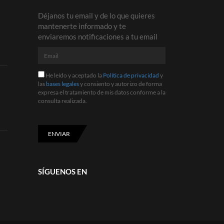
Déjanos tu email y de lo que quieres
mantenerte informado y te
enviaremos notificaciones a tu email
Email
He
He leído y aceptado la
Política de privacidad
y
leído
las
bases legales
y consiento y autorizo de forma
y
expresa el tratamiento de mis datos conforme a la
aceptado
consulta realizada.
la
Política
de
privacidad
ENVIAR
y
las
bases
legales
SÍGUENOS EN
y
consiento
y
autorizo
de
forma