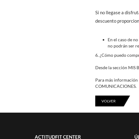
Si no llegase a disfr
descuento proporciona
En el caso de no
no podrán ser r
6. ¿Cómo puedo comp
Desde la sección MI
Para más información
COMUNICACIONES.
VOLVER
ACTITUDFIT CENTER
Ú