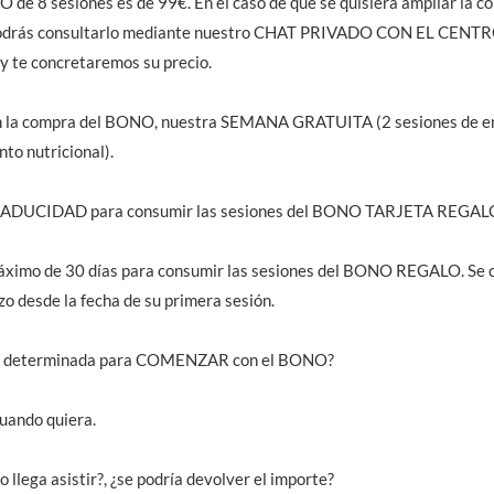
O de 8 sesiones es de 99€. En el caso de que se quisiera ampliar la 
. podrás consultarlo mediante nuestro CHAT PRIVADO CON EL CENTRO
e concretaremos su precio.
en la compra del BONO, nuestra SEMANA GRATUITA (2 sesiones de e
to nutricional).
 CADUCIDAD para consumir las sesiones del BONO TARJETA REGAL
 máximo de 30 días para consumir las sesiones del BONO REGALO. Se 
zo desde la fecha de su primera sesión.
HA determinada para COMENZAR con el BONO?
uando quiera.
o llega asistir?, ¿se podría devolver el importe?