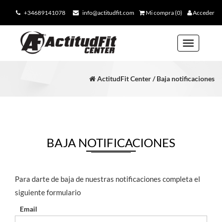
+34689141078
info@actitudfit.com
Mi compra (0)
Acceder
Toggle
navigation
ActitudFit Center / Baja notificaciones
BAJA NOTIFICACIONES
Para darte de baja de nuestras notificaciones completa el
siguiente formulario
Email