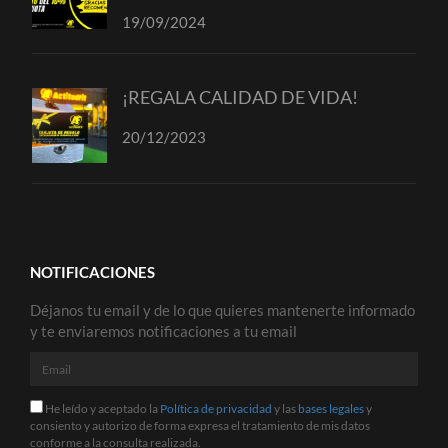
19/09/2024
¡REGALA CALIDAD DE VIDA!
20/12/2023
NOTIFICACIONES
Déjanos tu email y de lo que quieres mantenerte informado
y te enviaremos notificaciones a tu email
Email
He
He leído y aceptado la
Política de privacidad
y las
bases legales
y
leído
consiento y autorizo de forma expresa el tratamiento de mis datos
y
conforme a la consulta realizada.